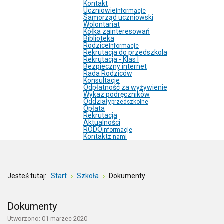
Kontakt
Uczniowie
informacje
Samorząd uczniowski
Wolontariat
Kółka zainteresowań
Biblioteka
Rodzice
informacje
Rekrutacja do przedszkola
Rekrutacja - Klas I
Bezpieczny internet
Rada Rodziców
Konsultacje
Odpłatność za wyżywienie
Wykaz podręczników
Oddziały
przedszkolne
Opłata
Rekrutacja
Aktualności
RODO
informacje
Kontakt
z nami
Jesteś tutaj:
Start
Szkoła
Dokumenty
Dokumenty
Utworzono: 01 marzec 2020