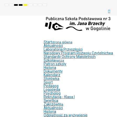
Default
Night
High
High
High
Set
Set
Make
Set
mode
mode
contrast
contrast
contrast
smaller
larger
font
default
black
black
yellow
font
font
more
font
white
yellow
black
readable
mode
mode
mode
Start
strona główna
Aktualności
Laboratoria Przyszłości
Narodowy Program Rozwoju Czytelnictwa
Standardy Ochrony Małoletnich
Szkoła
nasza
Patron szkoły
Historia
Dokumenty
Kalendarz
Stołówka
Sport
Pedagog
Logopeda
Psycholog
Rekrutacja - Klasa I
Świetlica
Zakrzów
filia
Aktualności
Historia
Odpłatność za wyżywienie