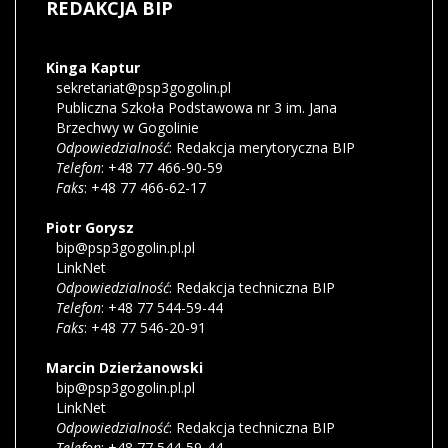
REDAKCJA
BIP
Kinga
Kaptur
sekretariat@psp3gogolin.pl
Publiczna Szkoła Podstawowa nr 3 im. Jana
Brzechwy w Gogolinie
Odpowiedzialność
:
Redakcja merytoryczna BIP
Telefon
: +48 77 466-90-59
Faks
: +48 77 466-62-17
Piotr
Gorysz
bip@psp3gogolin.pl.pl
LinkNet
Odpowiedzialność
:
Redakcja techniczna BIP
Telefon
: +48 77 544-59-44
Faks
: +48 77 546-20-91
Marcin
Dzierżanowski
bip@psp3gogolin.pl.pl
LinkNet
Odpowiedzialność
:
Redakcja techniczna BIP
Telefon
: +48 77 544-59-44