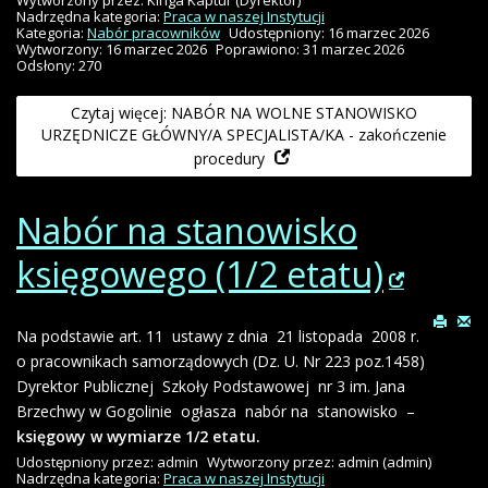
Wytworzony przez:
Kinga Kaptur
(Dyrektor)
Nadrzędna kategoria:
Praca w naszej Instytucji
Kategoria:
Nabór pracowników
Udostępniony: 16 marzec 2026
Wytworzony: 16 marzec 2026
Poprawiono: 31 marzec 2026
Odsłony: 270
Czytaj więcej: NABÓR NA WOLNE STANOWISKO
URZĘDNICZE GŁÓWNY/A SPECJALISTA/KA - zakończenie
procedury
Nabór na stanowisko
księgowego (1/2 etatu)
Na podstawie art. 11 ustawy z dnia 21 listopada 2008 r.
o pracownikach samorządowych (Dz. U. Nr 223 poz.1458)
Dyrektor Publicznej Szkoły Podstawowej nr 3 im. Jana
Brzechwy w Gogolinie ogłasza nabór na stanowisko –
księgowy w wymiarze 1/2 etatu.
Udostępniony przez:
admin
Wytworzony przez:
admin
(admin)
Nadrzędna kategoria:
Praca w naszej Instytucji