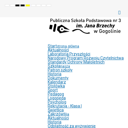
Default
Night
High
High
High
Set
Set
Make
Set
mode
mode
contrast
contrast
contrast
smaller
larger
font
default
black
black
yellow
font
font
more
font
white
yellow
black
readable
mode
mode
mode
Start
strona główna
Aktualności
Laboratoria Przyszłości
Narodowy Program Rozwoju Czytelnictwa
Standardy Ochrony Małoletnich
Szkoła
nasza
Patron szkoły
Historia
Dokumenty
Kalendarz
Stołówka
Sport
Pedagog
Logopeda
Psycholog
Rekrutacja - Klasa I
Świetlica
Zakrzów
filia
Aktualności
Historia
Odpłatność za wyżywienie