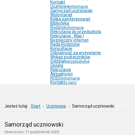
Kontakt
Uczniowie
informacje
Samorząd uczniowski
Wolontariat
Kółka zainteresowań
Biblioteka
Rodzice
informacje
Rekrutacja do przedszkola
Rekrutacja - Klas I
Bezpieczny internet
Rada Rodziców
Konsultacje
Odpłatność za wyżywienie
Wykaz podręczników
Oddziały
przedszkolne
Opłata
Rekrutacja
Aktualności
RODO
informacje
Kontakt
z nami
Jesteś tutaj:
Start
Uczniowie
Samorząd uczniowski
Samorząd uczniowski
Utworzono: 21 październik 2020