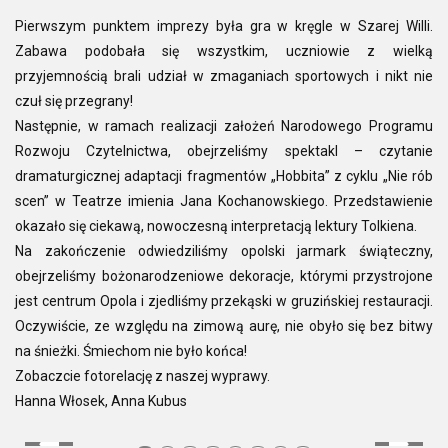
Pierwszym punktem imprezy była gra w kręgle w Szarej Willi.
Zabawa podobała się wszystkim, uczniowie z wielką
przyjemnością brali udział w zmaganiach sportowych i nikt nie
czuł się przegrany!
Następnie, w ramach realizacji założeń Narodowego Programu
Rozwoju Czytelnictwa, obejrzeliśmy spektakl – czytanie
dramaturgicznej adaptacji fragmentów „Hobbita” z cyklu „Nie rób
scen” w Teatrze imienia Jana Kochanowskiego. Przedstawienie
okazało się ciekawą, nowoczesną interpretacją lektury Tolkiena.
Na zakończenie odwiedziliśmy opolski jarmark świąteczny,
obejrzeliśmy bożonarodzeniowe dekoracje, którymi przystrojone
jest centrum Opola i zjedliśmy przekąski w gruzińskiej restauracji.
Oczywiście, ze względu na zimową aurę, nie obyło się bez bitwy
na śnieżki. Śmiechom nie było końca!
Zobaczcie fotorelację z naszej wyprawy.
Hanna Włosek, Anna Kubus