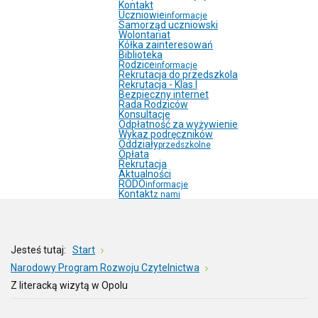
Kontakt
Uczniowie
informacje
Samorząd uczniowski
Wolontariat
Kółka zainteresowań
Biblioteka
Rodzice
informacje
Rekrutacja do przedszkola
Rekrutacja - Klas I
Bezpieczny internet
Rada Rodziców
Konsultacje
Odpłatność za wyżywienie
Wykaz podręczników
Oddziały
przedszkolne
Opłata
Rekrutacja
Aktualności
RODO
informacje
Kontakt
z nami
Jesteś tutaj:
Start
Narodowy Program Rozwoju Czytelnictwa
Z literacką wizytą w Opolu