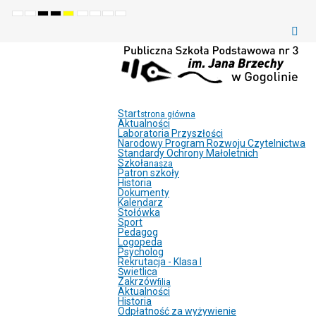
Default
Night
High
High
High
Set
Set
Make
Set
mode
mode
contrast
contrast
contrast
smaller
larger
font
default
black
black
yellow
font
font
more
font
white
yellow
black
readable
mode
mode
mode
Start
strona główna
Aktualności
Laboratoria Przyszłości
Narodowy Program Rozwoju Czytelnictwa
Standardy Ochrony Małoletnich
Szkoła
nasza
Patron szkoły
Historia
Dokumenty
Kalendarz
Stołówka
Sport
Pedagog
Logopeda
Psycholog
Rekrutacja - Klasa I
Świetlica
Zakrzów
filia
Aktualności
Historia
Odpłatność za wyżywienie