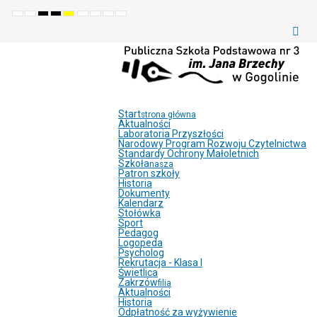
Default
Night
High
High
High
Set
Set
Make
Set
mode
mode
contrast
contrast
contrast
smaller
larger
font
default
black
black
yellow
font
font
more
font
white
yellow
black
readable
mode
mode
mode
Start
strona główna
Aktualności
Laboratoria Przyszłości
Narodowy Program Rozwoju Czytelnictwa
Standardy Ochrony Małoletnich
Szkoła
nasza
Patron szkoły
Historia
Dokumenty
Kalendarz
Stołówka
Sport
Pedagog
Logopeda
Psycholog
Rekrutacja - Klasa I
Świetlica
Zakrzów
filia
Aktualności
Historia
Odpłatność za wyżywienie